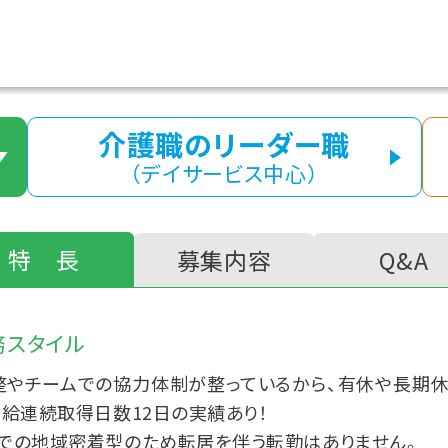
介護職のリーダー職
（デイサービス中心）
特 長
募集内容
Q&A
務スタイル
整やチームでの協力体制が整っているから、有休や長期
有給連続取得日数12日の実績あり！
での地域密着型のため転居を伴う転勤はありません。