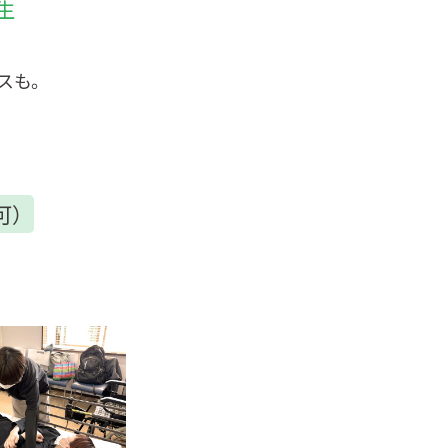
生
スも。
可）