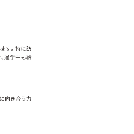
います。特に訪
き、通学中も給
様に向き合う力