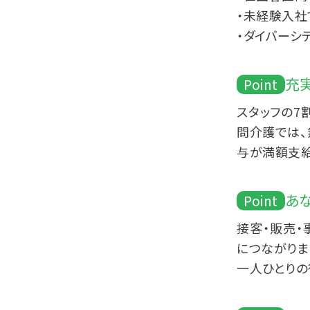
未経験入社
ダイバーシ
充
Point
スタッフの7
問介護では、
与が満額支給
あ
Point
接客・販売・
につながりま
一人ひとりの