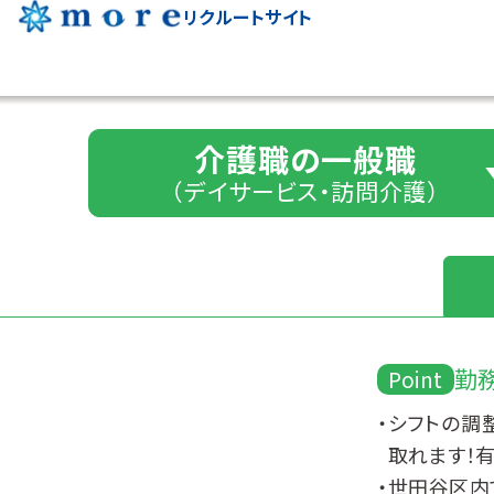
more
リクルートサイト
介護職の一般職
（デイサービス・訪問介護）
勤
Point
シフトの調
取れます！
世田谷区内